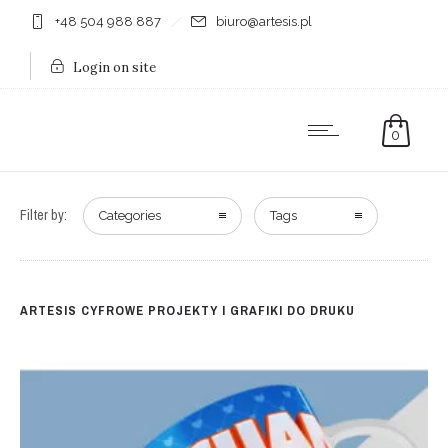
+48 504 988 887
biuro@artesis.pl
Login on site
0
Filter by:
Categories
Tags
ARTESIS CYFROWE PROJEKTY I GRAFIKI DO DRUKU