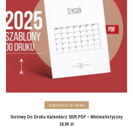
Add to cart
Kalendarze do druku
Gotowy Do Druku Kalendarz 2025 PDF – Minimalistyczny
10,00
zł