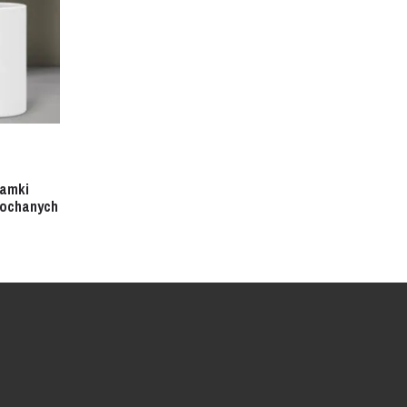
ramki
kochanych