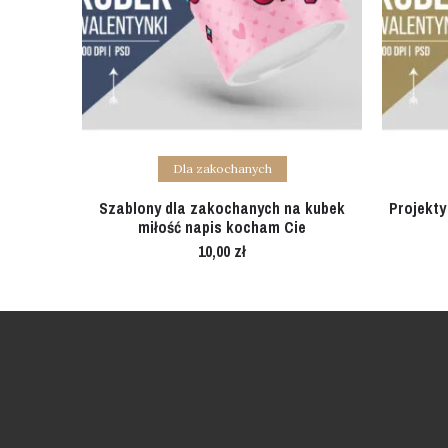
Add to cart
Dla zakochanych
Szablony dla zakochanych na kubek
Projekty
miłość napis kocham Cie
10,00
zł