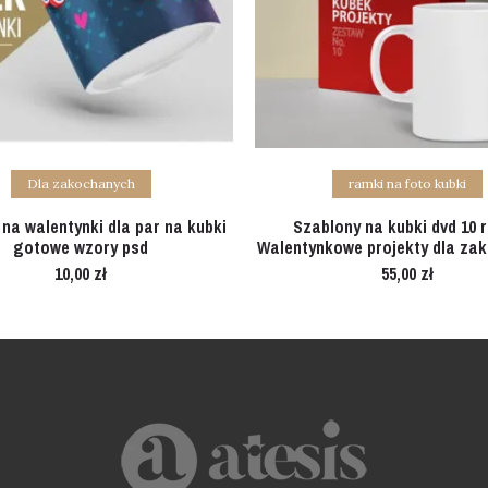
Add to cart
Add to cart
Dla zakochanych
ramki na foto kubki
 na walentynki dla par na kubki
Szablony na kubki dvd 10 
gotowe wzory psd
Walentynkowe projekty dla za
10,00
zł
55,00
zł