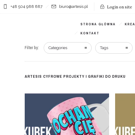
+48 504 988 887
biuro@artesis.pl
Login on site
STRONA GŁÓWNA
KRE
KONTAKT
Filter by:
Categories
Tags
ARTESIS CYFROWE PROJEKTY I GRAFIKI DO DRUKU