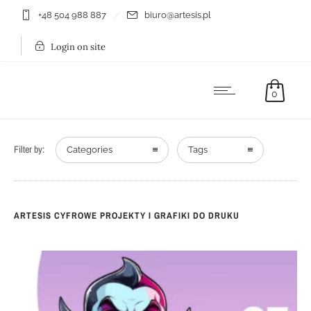
+48 504 988 887
biuro@artesis.pl
Login on site
0
Filter by:
Categories
Tags
ARTESIS CYFROWE PROJEKTY I GRAFIKI DO DRUKU