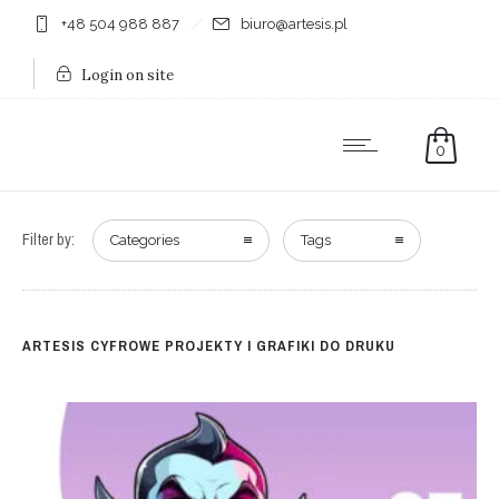
+48 504 988 887
biuro@artesis.pl
Login on site
0
Filter by:
Categories
Tags
ARTESIS CYFROWE PROJEKTY I GRAFIKI DO DRUKU