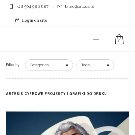
+48 504 988 887
biuro@artesis.pl
Login on site
0
Filter by:
Categories
Tags
ARTESIS CYFROWE PROJEKTY I GRAFIKI DO DRUKU