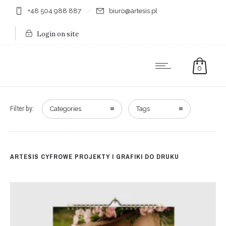
+48 504 988 887
biuro@artesis.pl
Login on site
0
Filter by:
Categories
Tags
ARTESIS CYFROWE PROJEKTY I GRAFIKI DO DRUKU