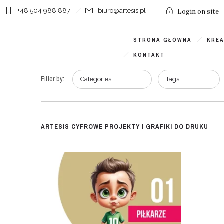
+48 504 988 887
biuro@artesis.pl
Login on site
STRONA GŁÓWNA
KRE
KONTAKT
Filter by:
Categories
Tags
ARTESIS CYFROWE PROJEKTY I GRAFIKI DO DRUKU