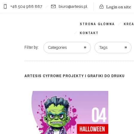
+48 504 988 887
biuro@artesis.pl
Login on site
STRONA GŁÓWNA
KRE
KONTAKT
Filter by:
Categories
Tags
ARTESIS CYFROWE PROJEKTY I GRAFIKI DO DRUKU