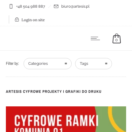
+48 504 988 887
biuro@artesis.pl
Login on site
0
Filter by:
Categories
Tags
ARTESIS CYFROWE PROJEKTY I GRAFIKI DO DRUKU