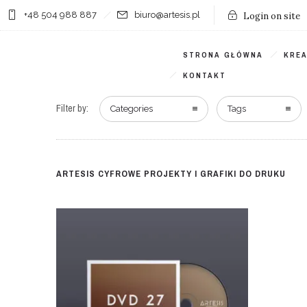
+48 504 988 887
biuro@artesis.pl
Login on site
STRONA GŁÓWNA
KRE
KONTAKT
Filter by:
Categories
Tags
ARTESIS CYFROWE PROJEKTY I GRAFIKI DO DRUKU