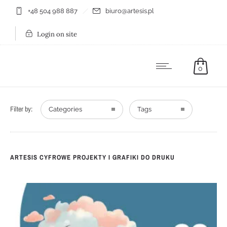
+48 504 988 887
biuro@artesis.pl
Login on site
0
Filter by:
Categories
Tags
ARTESIS CYFROWE PROJEKTY I GRAFIKI DO DRUKU