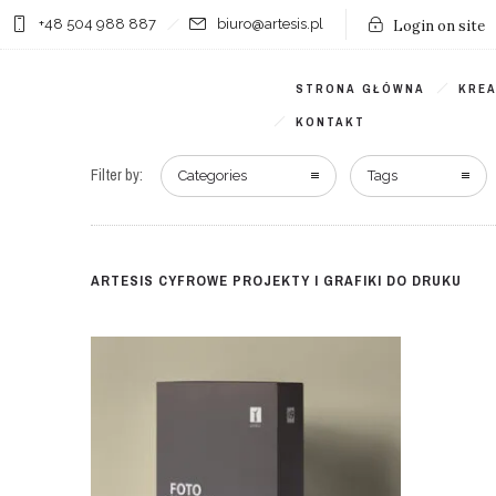
+48 504 988 887
biuro@artesis.pl
Login on site
STRONA GŁÓWNA
KRE
KONTAKT
Filter by:
Categories
Tags
ARTESIS CYFROWE PROJEKTY I GRAFIKI DO DRUKU