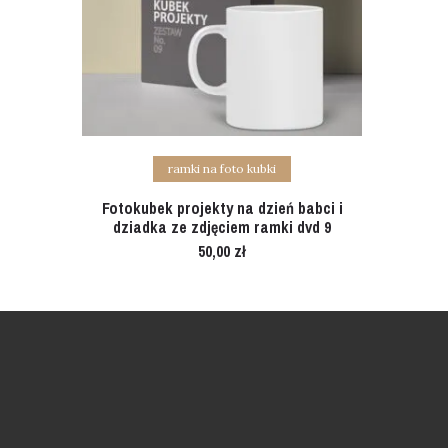
Add to cart
ramki na foto kubki
Fotokubek projekty na dzień babci i
dziadka ze zdjęciem ramki dvd 9
50,00
zł