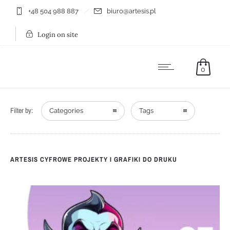
+48 504 988 887
biuro@artesis.pl
Login on site
0
Filter by:
Categories
Tags
ARTESIS CYFROWE PROJEKTY I GRAFIKI DO DRUKU