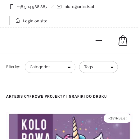
+48 504 988 887
biuro@artesis.pl
Login on site
0
Filter by:
Categories
Tags
ARTESIS CYFROWE PROJEKTY I GRAFIKI DO DRUKU
-38% Sale!