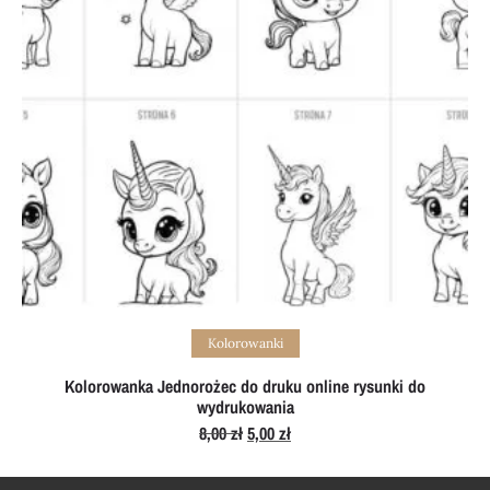
Add to cart
Kolorowanki
Kolorowanka Jednorożec do druku online rysunki do
wydrukowania
8,00
zł
Original
5,00
zł
Current
price
price
was:
is:
8,00 zł.
5,00 zł.