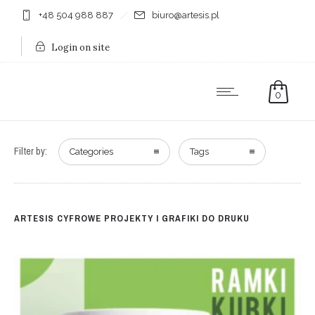
+48 504 988 887
biuro@artesis.pl
Login on site
0
Filter by:
Categories
Tags
ARTESIS CYFROWE PROJEKTY I GRAFIKI DO DRUKU