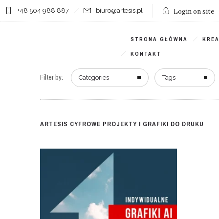
+48 504 988 887
biuro@artesis.pl
Login on site
STRONA GŁÓWNA
KRE
KONTAKT
Filter by:
Categories
Tags
ARTESIS CYFROWE PROJEKTY I GRAFIKI DO DRUKU