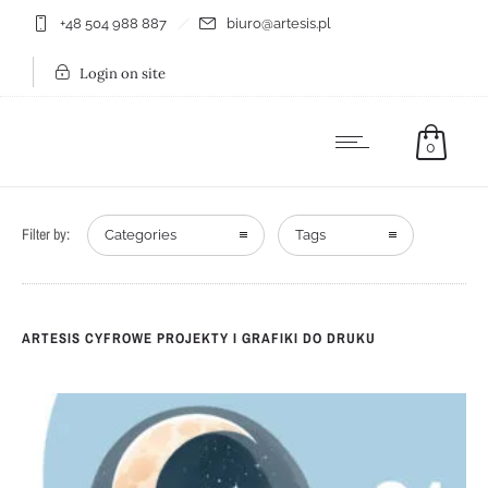
+48 504 988 887
biuro@artesis.pl
Login on site
0
Filter by:
Categories
Tags
ARTESIS CYFROWE PROJEKTY I GRAFIKI DO DRUKU