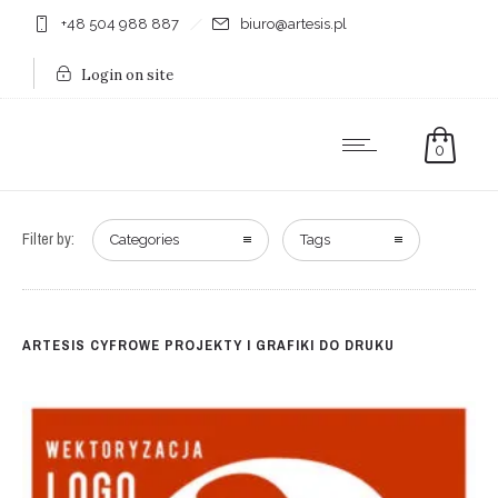
+48 504 988 887
biuro@artesis.pl
Login on site
0
Filter by:
Categories
Tags
ARTESIS CYFROWE PROJEKTY I GRAFIKI DO DRUKU