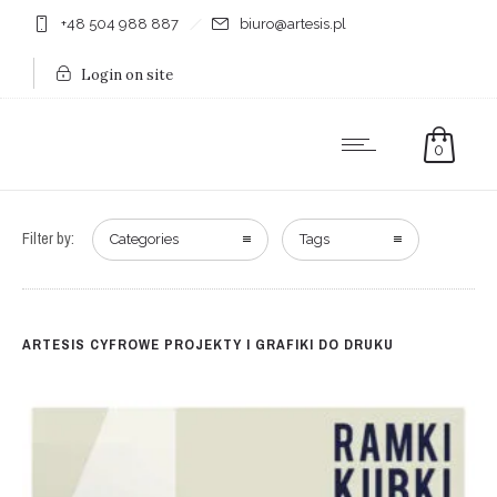
+48 504 988 887
biuro@artesis.pl
Login on site
0
Filter by:
Categories
Tags
ARTESIS CYFROWE PROJEKTY I GRAFIKI DO DRUKU