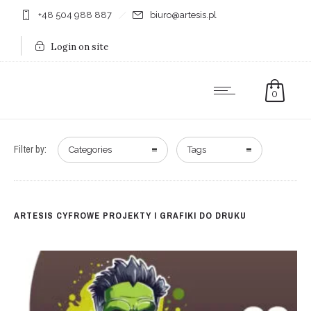
+48 504 988 887
biuro@artesis.pl
Login on site
0
Filter by:
Categories
Tags
ARTESIS CYFROWE PROJEKTY I GRAFIKI DO DRUKU