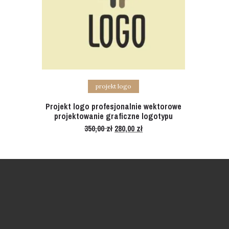
Add to cart
projekt logo
Projekt logo profesjonalnie wektorowe
projektowanie graficzne logotypu
350,00
zł
Original
280,00
zł
Current
price
price
was:
is:
350,00 zł.
280,00 zł.