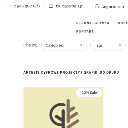
+48 504 988 887
biuro@artesis.pl
Login on site
STRONA GŁÓWNA
KRE
KONTAKT
Filter by:
Categories
Tags
ARTESIS CYFROWE PROJEKTY I GRAFIKI DO DRUKU
-20% Sale!