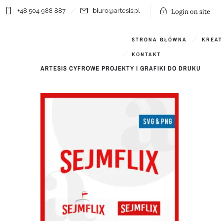
+48 504 988 887
biuro@artesis.pl
Login on site
Filter by:
Categories
Tags
STRONA GŁÓWNA
KREA
KONTAKT
ARTESIS CYFROWE PROJEKTY I GRAFIKI DO DRUKU