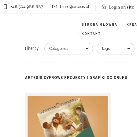
+48 504 988 887
biuro@artesis.pl
Login on site
STRONA GŁÓWNA
KRE
KONTAKT
Filter by:
Categories
Tags
ARTESIS CYFROWE PROJEKTY I GRAFIKI DO DRUKU