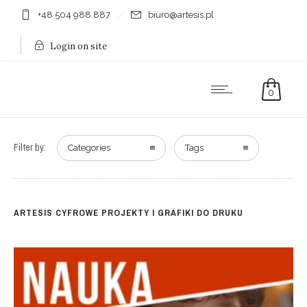
+48 504 988 887
biuro@artesis.pl
Login on site
0
Filter by:
Categories
Tags
ARTESIS CYFROWE PROJEKTY I GRAFIKI DO DRUKU