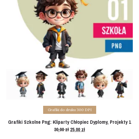
Add to cart
Grafiki do druku 300 DPI
Grafiki Szkolne Png: Kliparty Chłopiec Dyplomy, Projekty 1
30,00
zł
Original
25,00
zł
Current
price
price
was:
is: