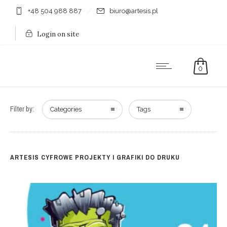
+48 504 988 887
biuro@artesis.pl
Login on site
0
Filter by:
Categories
Tags
ARTESIS CYFROWE PROJEKTY I GRAFIKI DO DRUKU