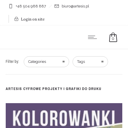
+48 504 988 887
biuro@artesis.pl
Login on site
0
Filter by:
Categories
Tags
ARTESIS CYFROWE PROJEKTY I GRAFIKI DO DRUKU