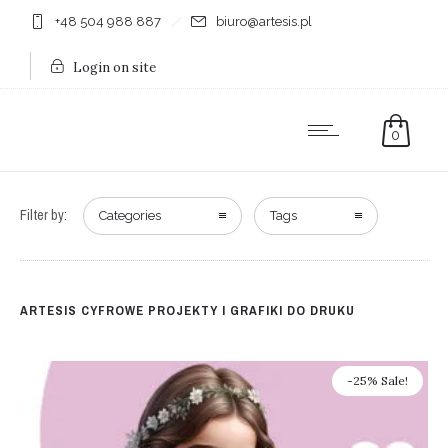
+48 504 988 887
biuro@artesis.pl
Login on site
0
Filter by:
Categories
Tags
ARTESIS CYFROWE PROJEKTY I GRAFIKI DO DRUKU
-25% Sale!