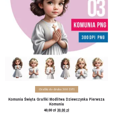
Add to cart
Grafiki do druku 300 DPI
Komunia Święta Grafiki Modlitwa Dziewczynka Pierwsza
Komunia
40,00
zł
Original
30,00
zł
Current
price
price