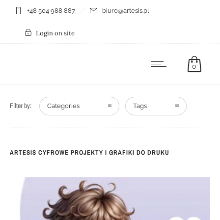
+48 504 988 887
biuro@artesis.pl
Login on site
0
Filter by:
Categories
Tags
ARTESIS CYFROWE PROJEKTY I GRAFIKI DO DRUKU