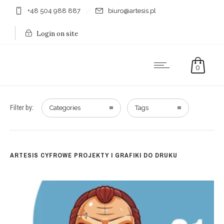
+48 504 988 887
biuro@artesis.pl
Login on site
0
Filter by:
Categories
Tags
ARTESIS CYFROWE PROJEKTY I GRAFIKI DO DRUKU