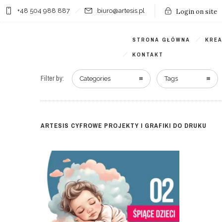
+48 504 988 887
biuro@artesis.pl
Login on site
STRONA GŁÓWNA
KRE
KONTAKT
Filter by:
Categories
Tags
ARTESIS CYFROWE PROJEKTY I GRAFIKI DO DRUKU