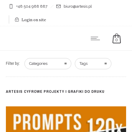
+48 504 988 887
biuro@artesis.pl
Login on site
0
Filter by:
Categories
Tags
ARTESIS CYFROWE PROJEKTY I GRAFIKI DO DRUKU