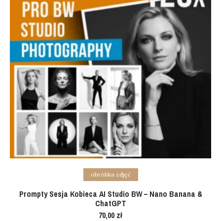
Add to cart
obróbka zdjęć
Prompty Sesja Kobieca AI Studio BW – Nano Banana &
ChatGPT
70,00
zł