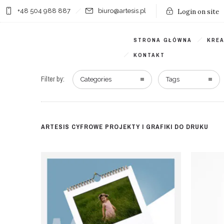
+48 504 988 887
biuro@artesis.pl
Login on site
STRONA GŁÓWNA
KRE
KONTAKT
Filter by:
Categories
Tags
ARTESIS CYFROWE PROJEKTY I GRAFIKI DO DRUKU