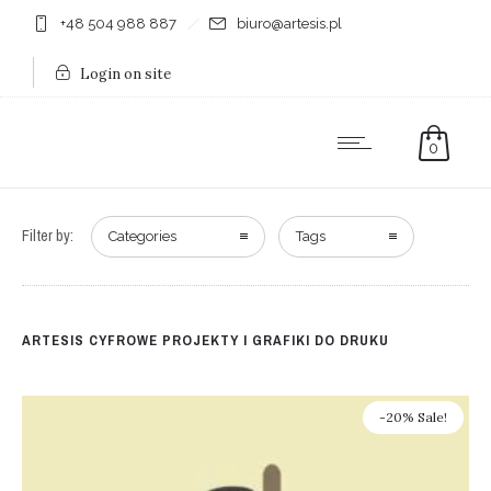
+48 504 988 887
biuro@artesis.pl
Login on site
0
Filter by:
Categories
Tags
ARTESIS CYFROWE PROJEKTY I GRAFIKI DO DRUKU
-20% Sale!