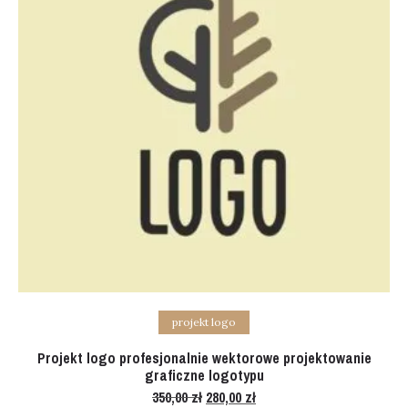
Add to cart
projekt logo
Projekt logo profesjonalnie wektorowe projektowanie
graficzne logotypu
350,00
zł
Original
280,00
zł
Current
price
price