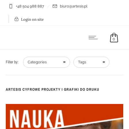
+48 504 988 887
biuro@artesis.pl
Login on site
0
Filter by:
Categories
Tags
ARTESIS CYFROWE PROJEKTY I GRAFIKI DO DRUKU