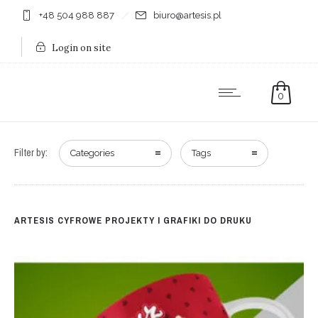
+48 504 988 887
biuro@artesis.pl
Login on site
0
Filter by:
Categories
Tags
ARTESIS CYFROWE PROJEKTY I GRAFIKI DO DRUKU