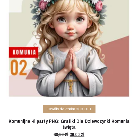
Add to cart
Grafiki do druku 300 DPI
Komunijne Kliparty PNG: Grafiki Dla Dziewczynki Komunia
święta
40,00
zł
Original
30,00
zł
Current
price
price