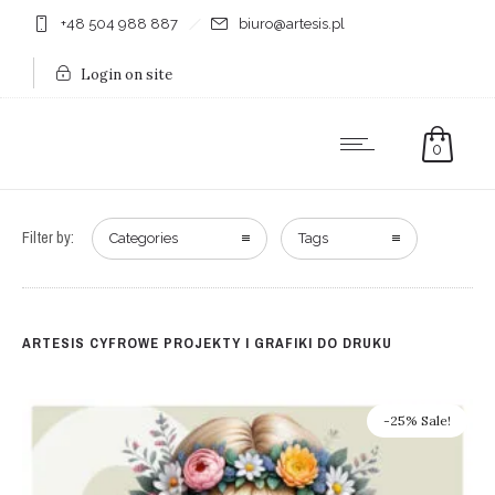
+48 504 988 887
biuro@artesis.pl
Login on site
0
Filter by:
Categories
Tags
ARTESIS CYFROWE PROJEKTY I GRAFIKI DO DRUKU
-25% Sale!