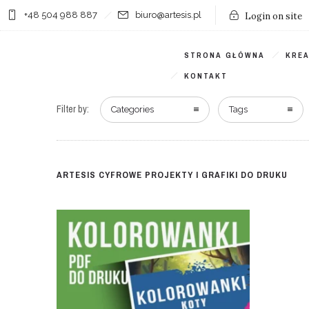
+48 504 988 887
biuro@artesis.pl
Login on site
STRONA GŁÓWNA
KRE
KONTAKT
Filter by:
Categories
Tags
ARTESIS CYFROWE PROJEKTY I GRAFIKI DO DRUKU