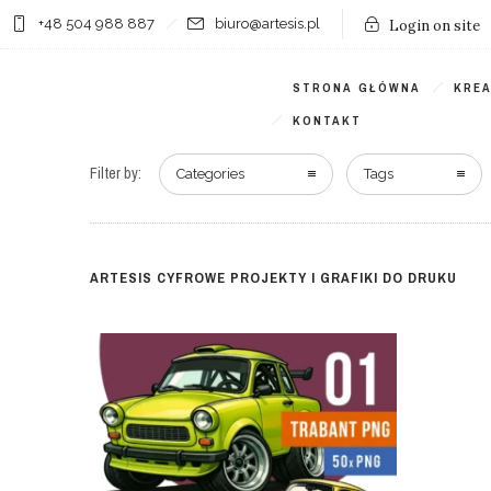
+48 504 988 887
biuro@artesis.pl
Login on site
STRONA GŁÓWNA
KRE
KONTAKT
Filter by:
Categories
Tags
ARTESIS CYFROWE PROJEKTY I GRAFIKI DO DRUKU