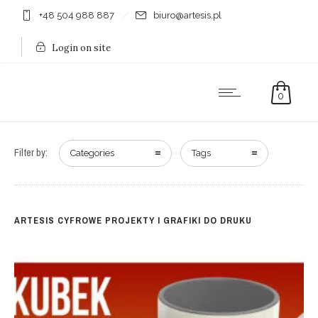
+48 504 988 887
biuro@artesis.pl
Login on site
0
Filter by:
Categories
Tags
ARTESIS CYFROWE PROJEKTY I GRAFIKI DO DRUKU