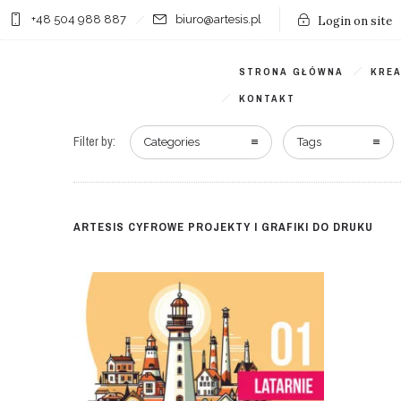
+48 504 988 887
biuro@artesis.pl
Login on site
STRONA GŁÓWNA
KRE
KONTAKT
Filter by:
Categories
Tags
ARTESIS CYFROWE PROJEKTY I GRAFIKI DO DRUKU