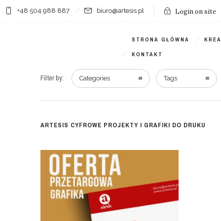
+48 504 988 887
biuro@artesis.pl
Login on site
STRONA GŁÓWNA
KRE
KONTAKT
Filter by:
Categories
Tags
ARTESIS CYFROWE PROJEKTY I GRAFIKI DO DRUKU