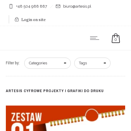
+48 504 988 887
biuro@artesis.pl
Login on site
0
Filter by:
Categories
Tags
ARTESIS CYFROWE PROJEKTY I GRAFIKI DO DRUKU