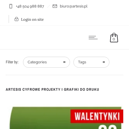
+48 504 988 887
biuro@artesis.pl
Login on site
0
Filter by:
Categories
Tags
ARTESIS CYFROWE PROJEKTY I GRAFIKI DO DRUKU