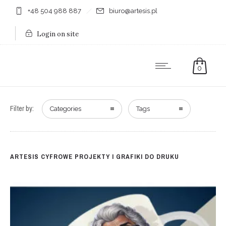
+48 504 988 887
biuro@artesis.pl
Login on site
0
Filter by:
Categories
Tags
ARTESIS CYFROWE PROJEKTY I GRAFIKI DO DRUKU