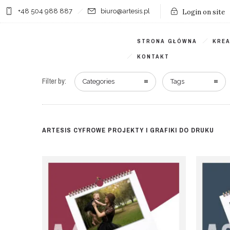
+48 504 988 887
biuro@artesis.pl
Login on site
STRONA GŁÓWNA
KRE
KONTAKT
Filter by:
Categories
Tags
ARTESIS CYFROWE PROJEKTY I GRAFIKI DO DRUKU