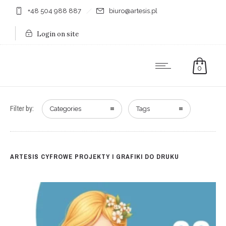
+48 504 988 887
biuro@artesis.pl
Login on site
0
Filter by:
Categories
Tags
ARTESIS CYFROWE PROJEKTY I GRAFIKI DO DRUKU