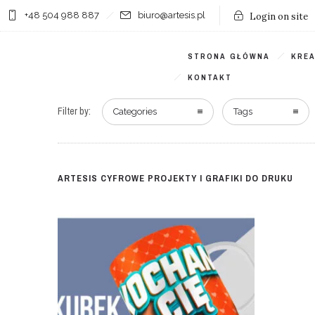
+48 504 988 887
biuro@artesis.pl
Login on site
STRONA GŁÓWNA
KRE
KONTAKT
Filter by:
Categories
Tags
ARTESIS CYFROWE PROJEKTY I GRAFIKI DO DRUKU