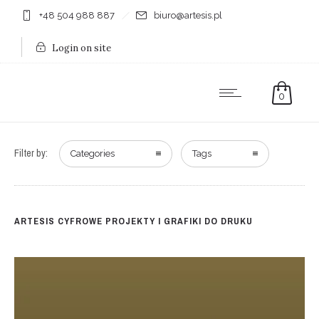
+48 504 988 887
biuro@artesis.pl
Login on site
0
Filter by:
Categories
Tags
ARTESIS CYFROWE PROJEKTY I GRAFIKI DO DRUKU